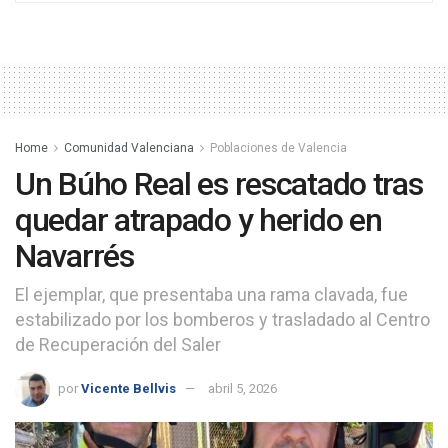
Home
Comunidad Valenciana
Poblaciones de Valencia
Un Búho Real es rescatado tras
quedar atrapado y herido en
Navarrés
El ejemplar, que presentaba una rama clavada, fue
estabilizado por los bomberos y trasladado al Centro
de Recuperación del Saler
por
Vicente Bellvis
abril 5, 2026