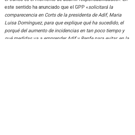
este sentido ha anunciado que el GPP «
solicitará la
comparecencia en Corts de la presidenta de Adif, Maria
Luisa Domínguez, para que explique qué ha sucedido, el
porqué del aumento de incidencias en tan poco tiempo y
qué medidas va a emprender Adif y Renfe para evitar, en la
medida de lo posible, que vuelva a suceder. Es necesario
más prevención con una mayor inversión del Gobierno
estatal en infraestructuras. Esperemos que la máxima
responsable de este organismo dependiente directamente
del Ministerio de Transportes, acepte por decencia
institucional y respeto a la Comunitat Valenciana».
El portavoz popular ha lamentado que «
la inoperancia del
Gobierno Sánchez provocara ayer el caos en las estaciones
de Alicante, Valencia y Castellón, con pasajeros
encerrados, trenes detenidos en medio de las vías, horas de
retrasos, falta de información y viajeros valencianos