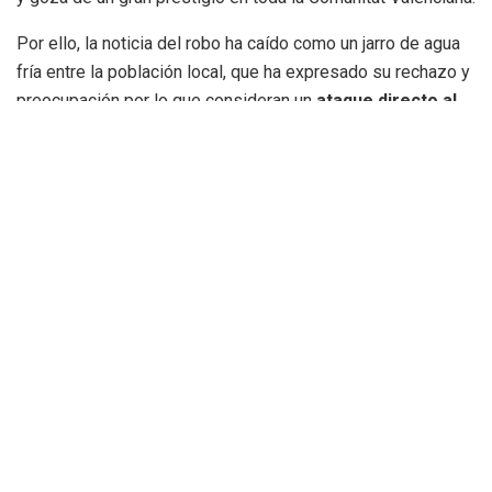
Por ello, la noticia del robo ha caído como un jarro de agua
fría entre la población local, que ha expresado su rechazo y
preocupación por lo que consideran un
ataque directo al
patrimonio cultural del municipio
.
Reacción inmediata del
Ayuntamiento
Ante el suceso, el
Ayuntamiento de Benassal
actuó con
rapidez. En un primer momento, se colocaron
tapas
provisionales
para evitar la pérdida de agua, y el
lunes
por la mañana
se procedió a instalar
nuevos grifos
idénticos a los sustraídos
, con el fin de restaurar lo antes
posible la normalidad del manantial.