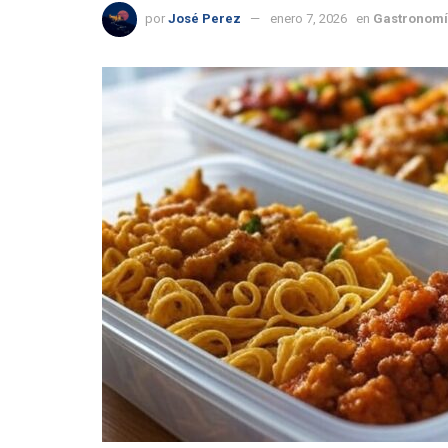
por
José Perez
enero 7, 2026
en
Gastronomí