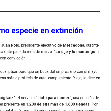
omo especie en extinción
o
Juan Roig
, presidente ejecutivo de
Mercadona
, durante
añía este pasado mes de marzo.
“Lo dije y lo mantengo: a
 con convicción.
pocalíptica, pero que en boca del empresario con el mayor
ena más a profecía de auto-cumplimiento. Y ojo, lo dice en
Roig lanzó el servicio
“Listo para comer”
, una sección de
tar presente en
1.200 de sus más de 1.600 tiendas
. Por
o rentable. Y eso solo puede significar una cosa: viene