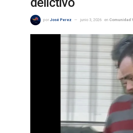
delictivo
por
José Perez
junio 3, 2026
en
Comunidad 