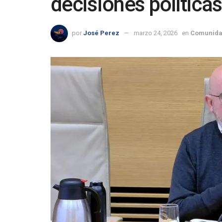
decisiones políticas
por
José Perez
marzo 24, 2026
en
Comunida