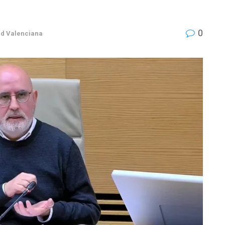
0
d Valenciana