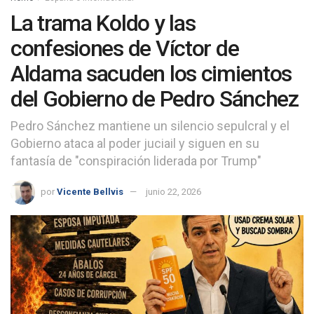
La trama Koldo y las
confesiones de Víctor de
Aldama sacuden los cimientos
del Gobierno de Pedro Sánchez
Pedro Sánchez mantiene un silencio sepulcral y el
Gobierno ataca al poder juciail y siguen en su
fantasía de "conspiración liderada por Trump"
por
Vicente Bellvis
junio 22, 2026