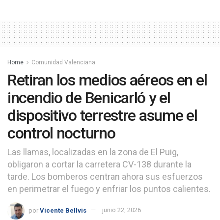
Home
Comunidad Valenciana
Retiran los medios aéreos en el
incendio de Benicarló y el
dispositivo terrestre asume el
control nocturno
Las llamas, localizadas en la zona de El Puig,
obligaron a cortar la carretera CV-138 durante la
tarde. Los bomberos centran ahora sus esfuerzos
en perimetrar el fuego y enfriar los puntos calientes.
por
Vicente Bellvis
junio 22, 2026