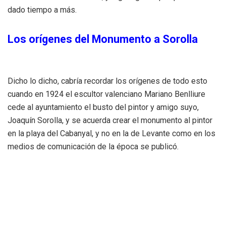
dado tiempo a más.
Los orígenes del Monumento a Sorolla
Dicho lo dicho, cabría recordar los orígenes de todo esto
cuando en 1924 el escultor valenciano Mariano Benlliure
cede al ayuntamiento el busto del pintor y amigo suyo,
Joaquín Sorolla, y se acuerda crear el monumento al pintor
en la playa del Cabanyal, y no en la de Levante como en los
medios de comunicación de la época se publicó.
El ayuntamiento se gastó 150.000 pesetas en el
monumento instalándolo en el solar existente, hoy en día
sigue siéndolo, entre las antiguas Termas Victoria, espacio
dedicado a un local de ocio, y el Asilo del Carmen, que en
su día formó parte del Plan Especial del Paseo Marítimo y