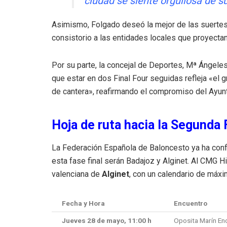
ciudad se siente orgullosa de su
Asimismo, Folgado deseó la mejor de las suertes 
consistorio a las entidades locales que proyecta
Por su parte, la concejal de Deportes, Mª Ángeles
que estar en dos Final Four seguidas refleja «el g
de cantera», reafirmando el compromiso del Ayun
Hoja de ruta hacia la Segunda 
La Federación Española de Baloncesto ya ha conf
esta fase final serán Badajoz y Alginet
.
Al CMG Hi
valenciana de
Alginet
, con un calendario de máx
Fecha y Hora
Encuentro
Jueves 28 de mayo, 11:00 h
Oposita Marín En