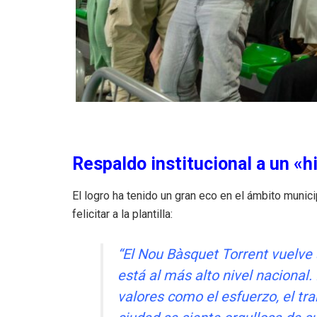
Respaldo institucional a un «hi
El logro ha tenido un gran eco en el ámbito munic
felicitar a la plantilla:
“El Nou Bàsquet Torrent vuelve 
está al más alto nivel nacional
valores como el esfuerzo, el tra