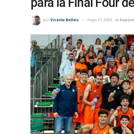
para la Final Four 
por
Vicente Bellvis
mayo 21, 2026
en
Deport