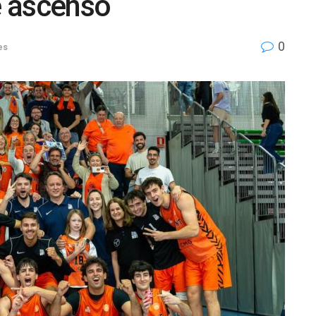
de ascenso
0
es