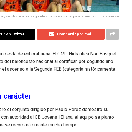
ria y se clasifica por segundo año consecutivo para la Final Four de ascenso
ir en Twitter
Compartir por mail
tino está de enhorabuena.
El CMG Hidráulica Nou Bàsquet
ite del baloncesto nacional al certificar, por segundo año
por el ascenso a la Segunda FEB (categoría históricamente
n carácter
 pero el conjunto dirigido por Pablo Pérez demostró su
 con autoridad al CB Jovens l’Eliana, el equipo se plantó
r que se recordará durante mucho tiempo
.