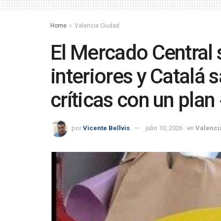
Home
Valencia Ciudad
El Mercado Central 
interiores y Catalá s
críticas con un plan
por
Vicente Bellvis
julio 10, 2026
en
Valenci