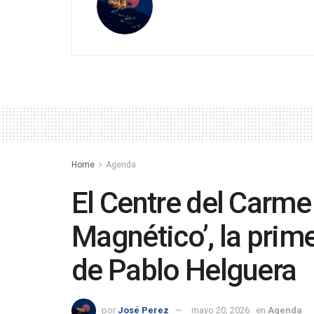
Home
Agenda
El Centre del Carme
Magnético’, la prim
de Pablo Helguera
por
José Perez
mayo 20, 2026
en
Agenda