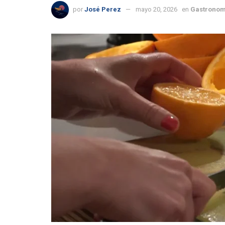
por
José Perez
mayo 20, 2026
en
Gastronom