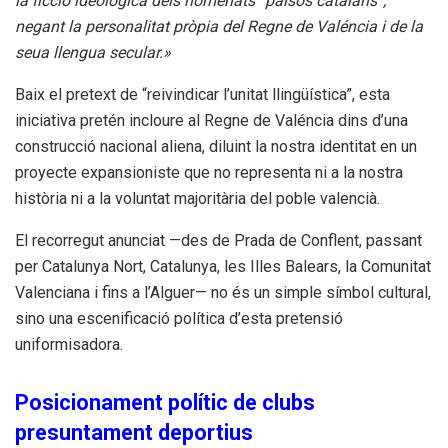
la ficció ideològica dels nomenats “països catalans”,
negant la personalitat pròpia del Regne de Valéncia i de la
seua llengua secular.»
Baix el pretext de “reivindicar l’unitat llingüística”, esta
iniciativa pretén incloure al Regne de Valéncia dins d’una
construcció nacional aliena, diluint la nostra identitat en un
proyecte expansioniste que no representa ni a la nostra
història ni a la voluntat majoritària del poble valencià.
El recorregut anunciat —des de Prada de Conflent, passant
per Catalunya Nort, Catalunya, les Illes Balears, la Comunitat
Valenciana i fins a l’Alguer— no és un simple símbol cultural,
sino una escenificació política d’esta pretensió
uniformisadora.
Posicionament polític de clubs
presuntament deportius