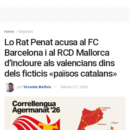
Home
Deportes
Lo Rat Penat acusa al FC
Barcelona i al RCD Mallorca
d’incloure als valencians dins
dels ficticis «països catalans»
por
Vicente Bellvis
febrero 21, 2026