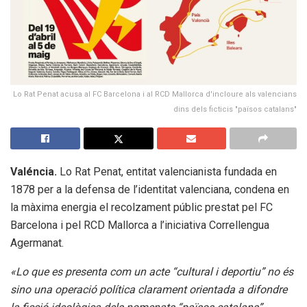
Lo Rat Penat acusa al FC Barcelona i al RCD Mallorca d'incloure als valencians
dins dels ficticis "països catalans"
Valéncia.
Lo Rat Penat, entitat valencianista fundada en
1878 per a la defensa de l’identitat valenciana, condena en
la màxima energia el recolzament públic prestat pel FC
Barcelona i pel RCD Mallorca a l’iniciativa Correllengua
Agermanat.
«Lo que es presenta com un acte “cultural i deportiu” no és
sino una operació política clarament orientada a difondre