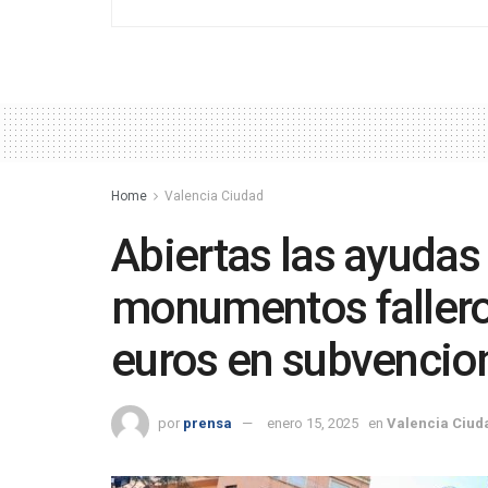
Home
Valencia Ciudad
Abiertas las ayudas
monumentos fallero
euros en subvencio
por
prensa
enero 15, 2025
en
Valencia Ciud