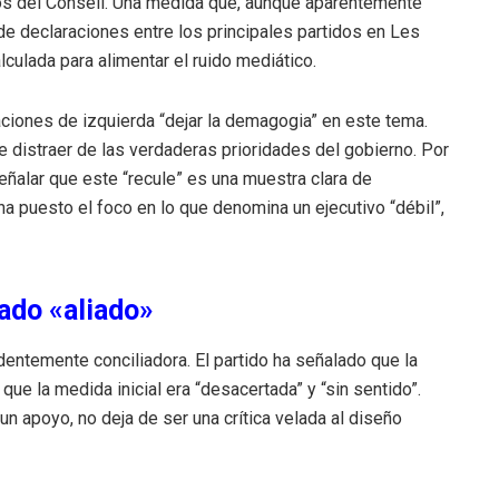
rgos del Consell. Una medida que, aunque aparentemente
de declaraciones entre los principales partidos en Les
lculada para alimentar el ruido mediático.
maciones de izquierda “dejar la demagogia” en este tema.
 distraer de las verdaderas prioridades del gobierno. Por
ñalar que este “recule” es una muestra clara de
a puesto el foco en lo que denomina un ejecutivo “débil”,
ado «aliado»
dentemente conciliadora. El partido ha señalado que la
 que la medida inicial era “desacertada” y “sin sentido”.
n apoyo, no deja de ser una crítica velada al diseño