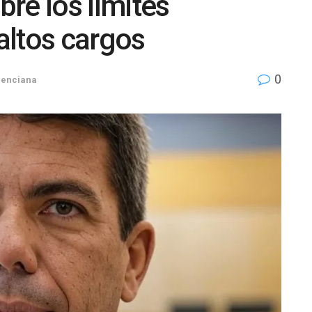
bre los límites
altos cargos
0
lenciana