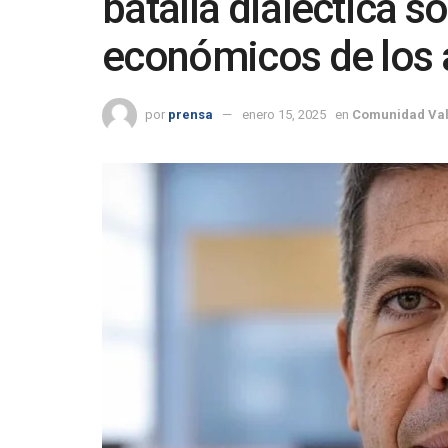
batalla dialéctica so
económicos de los 
por
prensa
enero 15, 2025
en
Comunidad Va