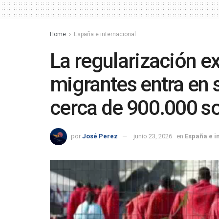
Home
España e internacional
La regularización ex
migrantes entra en
cerca de 900.000 so
por
José Perez
junio 23, 2026
en
España e i