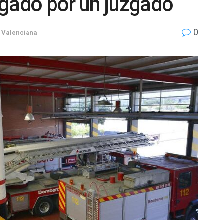
igado por un juzgado
0
 Valenciana