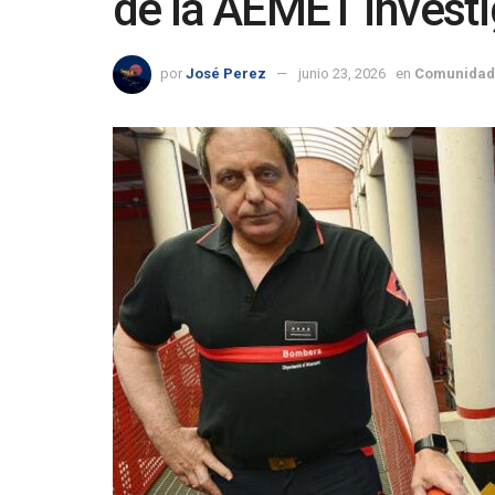
de la AEMET invest
por
José Perez
junio 23, 2026
en
Comunidad