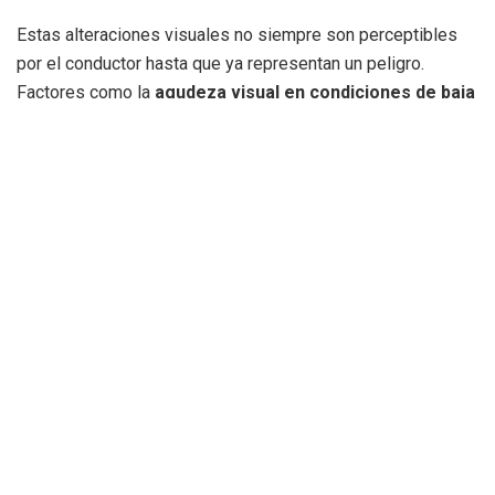
Estas alteraciones visuales no siempre son perceptibles
por el conductor hasta que ya representan un peligro.
Factores como la
agudeza visual en condiciones de baja
iluminación
, el
deslumbramiento nocturno
, la
fatiga
ocular
o la
visión binocular deficiente
pueden impedir
tomar decisiones con rapidez y eficacia.
Visión nocturna: el talón de
Aquiles de muchos conductores
Uno de los aspectos más preocupantes que revela el
estudio es la merma significativa de la capacidad visual por
la noche:
La
agudeza visual puede reducirse hasta un 70%
.