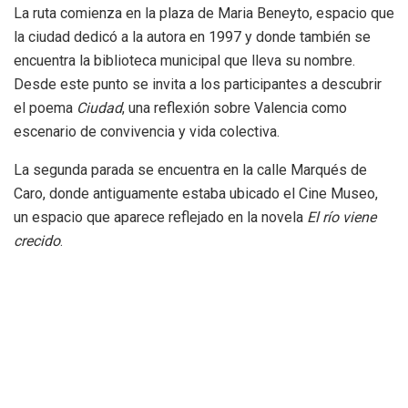
La ruta comienza en la plaza de Maria Beneyto, espacio que
la ciudad dedicó a la autora en 1997 y donde también se
encuentra la biblioteca municipal que lleva su nombre.
Desde este punto se invita a los participantes a descubrir
el poema
Ciudad
, una reflexión sobre Valencia como
escenario de convivencia y vida colectiva.
La segunda parada se encuentra en la calle Marqués de
Caro, donde antiguamente estaba ubicado el Cine Museo,
un espacio que aparece reflejado en la novela
El río viene
crecido
.
El recorrido continúa por la calle del Moret, donde nació la
escritora. Este lugar quedó inmortalizado en el texto
Un
dels motius
, una de las evocaciones más personales de la
autora.