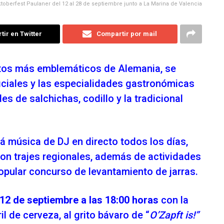
ktoberfest Paulaner del 12 al 28 de septiembre junto a La Marina de Valencia
ir en Twitter
Compartir por mail
ntos más emblemáticos de Alemania, se
ficiales y las especialidades gastronómicas
des de salchichas, codillo y la tradicional
erá música de DJ en directo todos los días,
on trajes regionales, además de actividades
opular concurso de levantamiento de jarras.
 12 de septiembre a las 18:00 horas
con la
il de cerveza, al grito bávaro de “
O’Zapft is!”