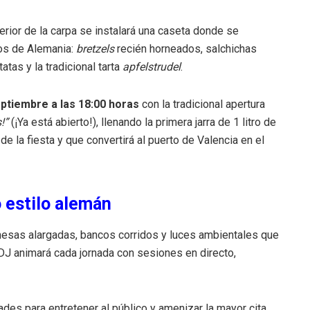
terior de la carpa se instalará una caseta donde se
os de Alemania:
bretzels
recién horneados, salchichas
tatas y la tradicional tarta
apfelstrudel
.
ptiembre a las 18:00 horas
con la tradicional apertura
!”
(¡Ya está abierto!), llenando la primera jarra de 1 litro de
 de la fiesta y que convertirá al puerto de Valencia en el
 estilo alemán
, mesas alargadas, bancos corridos y luces ambientales que
 DJ animará cada jornada con sesiones en directo,
ades para entretener al público y amenizar la mayor cita