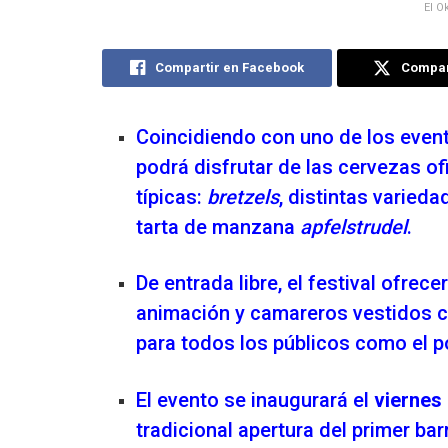
El O
Compartir en Facebook
Compart
Coincidiendo con uno de los eve
podrá disfrutar de las cervezas o
típicas:
bretzels
, distintas varieda
tarta de manzana
apfelstrudel
.
De entrada libre, el festival ofrec
animación y camareros vestidos c
para todos los públicos como el p
El evento se inaugurará el
viernes
tradicional apertura del primer barr