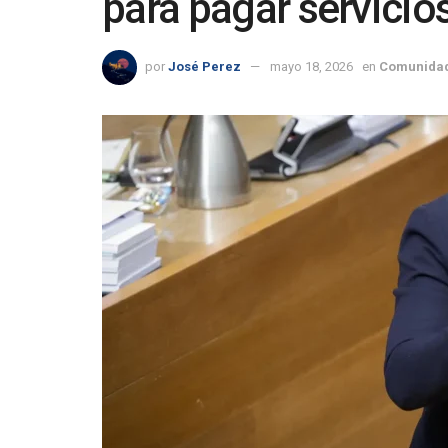
para pagar servicio
por
José Perez
mayo 18, 2026
en
Comunidad