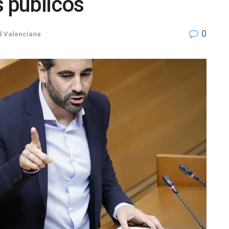
s públicos
0
 Valenciana