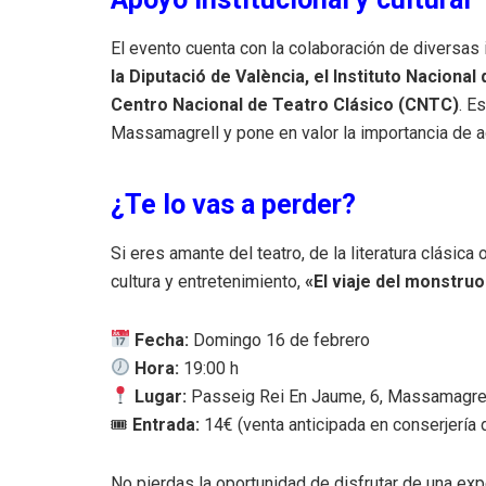
El evento cuenta con la colaboración de diversas 
la Diputació de València, el Instituto Nacional
Centro Nacional de Teatro Clásico (CNTC)
. E
Massamagrell y pone en valor la importancia de ac
¿Te lo vas a perder?
Si eres amante del teatro, de la literatura clásic
cultura y entretenimiento,
«El viaje del monstruo
Fecha:
Domingo 16 de febrero
Hora:
19:00 h
Lugar:
Passeig Rei En Jaume, 6, Massamagre
🎟
Entrada:
14€ (venta anticipada en conserjería 
No pierdas la oportunidad de disfrutar de una exp