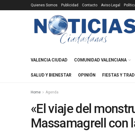
Quienes Somos
Publicidad
Contacto
Aviso Legal
Políti
VALENCIA CIUDAD
COMUNIDAD VALENCIANA
SALUD Y BIENESTAR
OPINIÓN
FIESTAS Y TRAD
Home
Agenda
«El viaje del monstru
Massamagrell con l