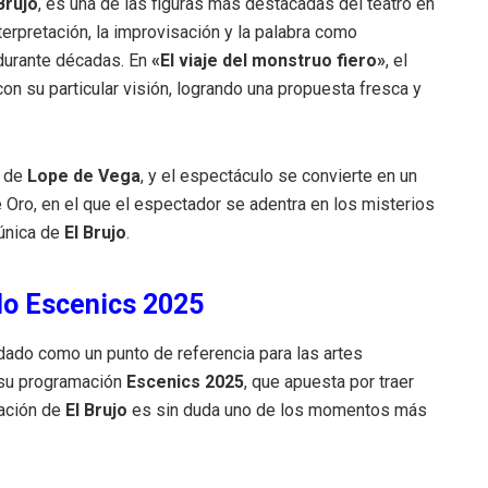
Brujo
, es una de las figuras más destacadas del teatro en
terpretación, la improvisación y la palabra como
 durante décadas. En
«El viaje del monstruo fiero»
, el
 con su particular visión, logrando una propuesta fresca y
o de
Lope de Vega
, y el espectáculo se convierte en un
de Oro, en el que el espectador se adentra en los misterios
 única de
El Brujo
.
clo Escenics 2025
dado como un punto de referencia para las artes
 su programación
Escenics 2025
, que apuesta por traer
tación de
El Brujo
es sin duda uno de los momentos más