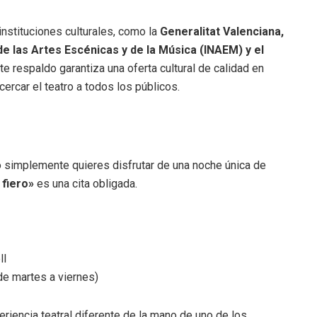
instituciones culturales, como la
Generalitat Valenciana,
 de las Artes Escénicas y de la Música (INAEM) y el
ste respaldo garantiza una oferta cultural de calidad en
ercar el teatro a todos los públicos.
a o simplemente quieres disfrutar de una noche única de
 fiero»
es una cita obligada.
ll
de martes a viernes)
eriencia teatral diferente de la mano de uno de los