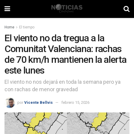
Home
El tiempo
El viento no da tregua a la
Comunitat Valenciana: rachas
de 70 km/h mantienen la alerta
este lunes
El viento no nos dejará en toda la semana pero ya
con rachas de menor gravedad
por
Vicente Bellvis
febrero 15, 2026