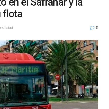
 en el Safranar y la
 flota
0
a Ciudad