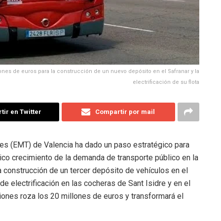
ones de euros para la construcción de un nuevo depósito en el Safranar y la
electrificación de su flota
ir en Twitter
Compartir por mail
s (EMT) de Valencia ha dado un paso estratégico para
rico crecimiento de la demanda de transporte público en la
la construcción de un tercer depósito de vehículos en el
e electrificación en las cocheras de Sant Isidre y en el
iones roza los 20 millones de euros y transformará el