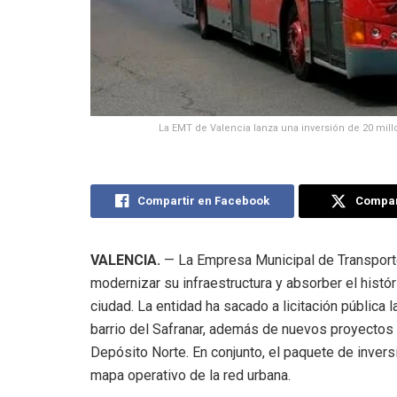
La EMT de Valencia lanza una inversión de 20 mill
Compartir en Facebook
Compart
VALENCIA.
— La Empresa Municipal de Transporte
modernizar su infraestructura y absorber el histó
ciudad
. La entidad ha sacado a licitación pública 
barrio del Safranar, además de nuevos proyectos d
Depósito Norte. En conjunto, el paquete de invers
mapa operativo de la red urbana.