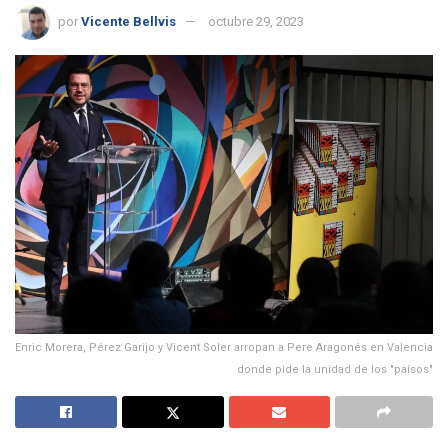
por
Vicente Bellvis
octubre 29, 2023
Enric Morera, Pérez Garijo y Vicent Soler arropan a Pere Aragonés en Valencia
donde pide la unidad de los "paísos"