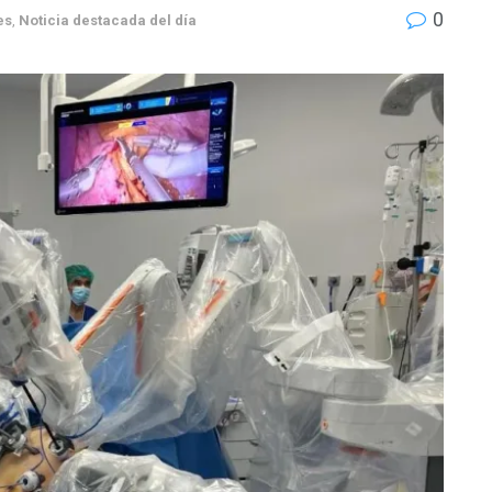
0
es
,
Noticia destacada del día