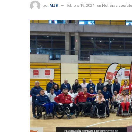
por
MJB
febrero 19, 2024
en
Noticias social