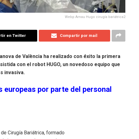
Webp Arnau Hugo cirugía bariátrica2
ir en Twitter
Compartir por mail
ilanova de València ha realizado con éxito la primera
 asistida con el robot HUGO, un novedoso equipo que
s invasiva.
s europeas por parte del personal
 de Cirugía Bariátrica, formado