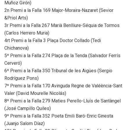
Muñoz Girón)
2n Premi a la Falla 169 Major-Moraira-Nazaret (Sevior
&Priol Arts)
3r Premi a la Falla 267 Marià Benlliure-Séquia de Tormos
(Carlos Herrero Muria)
4rt Premi a la Falla 3 Plaça Doctor Collado (Tedi
Chichanova)
5º Premi a la Falla 274 Plaça de la Tenda (Salvador Ferrís
Cerveró)
6º Premi a la Falla 350 Tribunal de les Aigües (Sergio
Rodríguez Pons)
7º Premi a la Falla 170 Avinguda Regne de Valéència-Sant
Valer (David Mourelle Nicolás)
8º Premi a la Falla 279 Maties Perello-Lluís de Santàngel
(José Campillo Quiles)
9º Premi a la Falla 352 Poeta Emili Baró-Enric Ginesta
(Juanjo Salom Díaz)