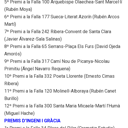
5º Premi a la Falla 100 Arquebispe Olaechea-Sant Marcel·lí
(Rubén Moya)
6º Premi a la Falla 177 Sueca-Literat Azorín (Rubén Arcos
Martí)
7º Premi a la Falla 242 Ribera-Convent de Santa Clara
(Javier Álvarez-Sala Salinas)
8º Premi a la Falla 65 Serrans-Plaça Els Furs (David Ojeda
Amorós)
9º Premi a la Falla 317 Camí Nou de Picanya-Nicolau
Primitiu (Ángel Navarro Requena)
10º Premi a la Falla 332 Poeta Llorente (Ernesto Cimas
Ribera)
11º Premi a la Falla 120 Molinell-Alboraya (Rubén Canet
Burillo)
12º Premi a la Falla 300 Santa Maria Micaela-Martí l’Humà
(Miguel Hache)
PREMIS D’INGENI I GRÀCIA