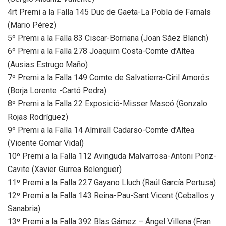
4rt Premi a la Falla 145 Duc de Gaeta-La Pobla de Farnals
(Mario Pérez)
5º Premi a la Falla 83 Ciscar-Borriana (Joan Sáez Blanch)
6º Premi a la Falla 278 Joaquim Costa-Comte d’Altea
(Ausias Estrugo Maño)
7º Premi a la Falla 149 Comte de Salvatierra-Ciril Amorós
(Borja Lorente -Cartó Pedra)
8º Premi a la Falla 22 Exposició-Misser Mascó (Gonzalo
Rojas Rodríguez)
9º Premi a la Falla 14 Almirall Cadarso-Comte d’Altea
(Vicente Gomar Vidal)
10º Premi a la Falla 112 Avinguda Malvarrosa-Antoni Ponz-
Cavite (Xavier Gurrea Belenguer)
11º Premi a la Falla 227 Gayano Lluch (Raúl García Pertusa)
12º Premi a la Falla 143 Reina-Pau-Sant Vicent (Ceballos y
Sanabria)
13º Premi a la Falla 392 Blas Gámez – Ángel Villena (Fran