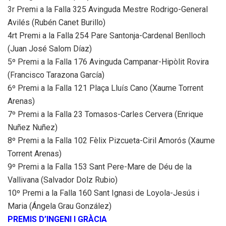
3r Premi a la Falla 325 Avinguda Mestre Rodrigo-General
Avilés (Rubén Canet Burillo)
4rt Premi a la Falla 254 Pare Santonja-Cardenal Benlloch
(Juan José Salom Díaz)
5º Premi a la Falla 176 Avinguda Campanar-Hipòlit Rovira
(Francisco Tarazona García)
6º Premi a la Falla 121 Plaça Lluís Cano (Xaume Torrent
Arenas)
7º Premi a la Falla 23 Tomasos-Carles Cervera (Enrique
Nuñez Nuñez)
8º Premi a la Falla 102 Fèlix Pizcueta-Ciril Amorós (Xaume
Torrent Arenas)
9º Premi a la Falla 153 Sant Pere-Mare de Déu de la
Vallivana (Salvador Dolz Rubio)
10º Premi a la Falla 160 Sant Ignasi de Loyola-Jesús i
Maria (Ángela Grau González)
PREMIS D’INGENI I GRÀCIA