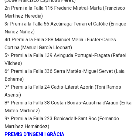
(José Francisco Espinosa Pérez)
2n Premi a la Falla 115 Frederic Mistral-Murta (Francisco
Martínez Heredia)
3r Premi a la Falla 56 Azcàrraga-Ferran el Catòlic (Enrique
Nuñez Nuñez)
4rt Premi a la Falla 388 Manuel Melià i Fuster-Carles
Cortina (Manuel García Lleonart)
5º Premi a la Falla 139 Avinguda Portugal-Fragata (Rafael
Vilches)
6º Premi a la Falla 336 Serra Martés-Miguel Servet (Laia
Boheme)
7º Premi a la Falla 24 Cadis-Literat Azorín (Toni Ramos
Asensi)
8º Premi a la Falla 38 Costa i Borràs-Agustina d’Aragó (Erika
Mateo Martínez)
9º Premi a la Falla 223 Benicadell-Sant Roc (Fernando
Martínez Hernández)
PREMIS D’INGENI I GRÀCIA