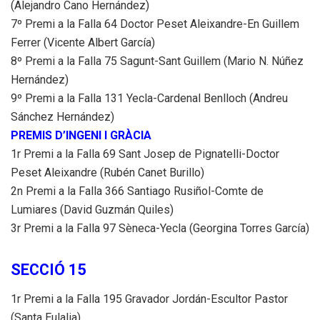
(Alejandro Cano Hernández)
7º Premi a la Falla 64 Doctor Peset Aleixandre-En Guillem
Ferrer (Vicente Albert García)
8º Premi a la Falla 75 Sagunt-Sant Guillem (Mario N. Núñez
Hernández)
9º Premi a la Falla 131 Yecla-Cardenal Benlloch (Andreu
Sánchez Hernández)
PREMIS D’INGENI I GRÀCIA
1r Premi a la Falla 69 Sant Josep de Pignatelli-Doctor
Peset Aleixandre (Rubén Canet Burillo)
2n Premi a la Falla 366 Santiago Rusiñol-Comte de
Lumiares (David Guzmán Quiles)
3r Premi a la Falla 97 Sèneca-Yecla (Georgina Torres García)
SECCIÓ 15
1r Premi a la Falla 195 Gravador Jordán-Escultor Pastor
(Santa Eulalia)