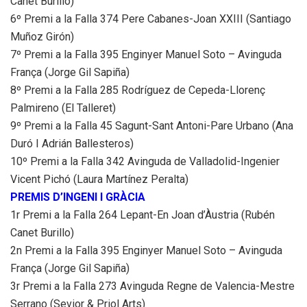
Canet Burillo)
6º Premi a la Falla 374 Pere Cabanes-Joan XXIII (Santiago
Muñoz Girón)
7º Premi a la Falla 395 Enginyer Manuel Soto – Avinguda
França (Jorge Gil Sapiña)
8º Premi a la Falla 285 Rodríguez de Cepeda-Llorenç
Palmireno (El Talleret)
9º Premi a la Falla 45 Sagunt-Sant Antoni-Pare Urbano (Ana
Duró I Adrián Ballesteros)
10º Premi a la Falla 342 Avinguda de Valladolid-Ingenier
Vicent Pichó (Laura Martínez Peralta)
PREMIS D’INGENI I GRÀCIA
1r Premi a la Falla 264 Lepant-En Joan d’Àustria (Rubén
Canet Burillo)
2n Premi a la Falla 395 Enginyer Manuel Soto – Avinguda
França (Jorge Gil Sapiña)
3r Premi a la Falla 273 Avinguda Regne de Valencia-Mestre
Serrano (Sevior & Priol Arts)