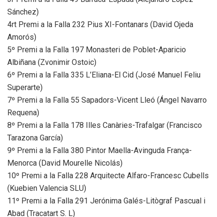
Sánchez)
4rt Premi a la Falla 232 Pius XI-Fontanars (David Ojeda
Amorós)
5º Premi a la Falla 197 Monasteri de Poblet-Aparicio
Albiñana (Zvonimir Ostoic)
6º Premi a la Falla 335 L’Eliana-El Cid (José Manuel Feliu
Superarte)
7º Premi a la Falla 55 Sapadors-Vicent Lleó (Ángel Navarro
Requena)
8º Premi a la Falla 178 Illes Canàries-Trafalgar (Francisco
Tarazona García)
9º Premi a la Falla 380 Pintor Maella-Avinguda França-
Menorca (David Mourelle Nicolás)
10º Premi a la Falla 228 Arquitecte Alfaro-Francesc Cubells
(Kuebien Valencia SLU)
11º Premi a la Falla 291 Jerónima Galés-Litògraf Pascual i
Abad (Tracatart S. L)