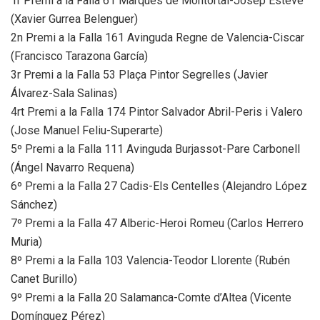
1r Premi a la Falla 61 Marqués de Montortal-Josep Esteve
(Xavier Gurrea Belenguer)
2n Premi a la Falla 161 Avinguda Regne de Valencia-Ciscar
(Francisco Tarazona García)
3r Premi a la Falla 53 Plaça Pintor Segrelles (Javier
Álvarez-Sala Salinas)
4rt Premi a la Falla 174 Pintor Salvador Abril-Peris i Valero
(Jose Manuel Feliu-Superarte)
5º Premi a la Falla 111 Avinguda Burjassot-Pare Carbonell
(Ángel Navarro Requena)
6º Premi a la Falla 27 Cadis-Els Centelles (Alejandro López
Sánchez)
7º Premi a la Falla 47 Alberic-Heroi Romeu (Carlos Herrero
Muria)
8º Premi a la Falla 103 Valencia-Teodor Llorente (Rubén
Canet Burillo)
9º Premi a la Falla 20 Salamanca-Comte d’Altea (Vicente
Domínguez Pérez)