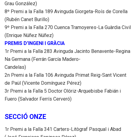
Grau González)
8º Premi a la Falla 189 Avinguda Giorgeta-Roís de Corella
(Rubén Canet Burillo)
9º Premi a la Falla 270 Cuenca Tramoyeres-La Guàrdia Civil
(Enrique Núñez Núñez)
PREMIS D’INGENI I GRÀCIA
1r Premi a la Falla 283 Avinguda Jacinto Benavente-Regina
Na Germana (Ferrán García Madero-
Candelas)
2n Premi a la Falla 106 Avinguda Primat Reig-Sant Vicent
de Paül (Vicente Domínguez Pérez)
3r Premi a la Falla 5 Doctor Olóriz-Arquebisbe Fabián i
Fuero (Salvador Ferrís Cerveró)
SECCIÓ ONZE
1r Premi a la Falla 341 Carters-Litògraf Pasqual i Abad