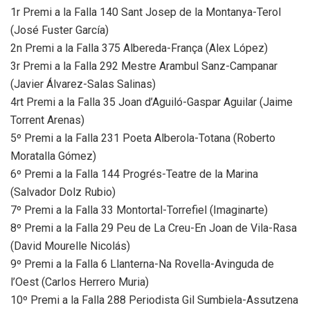
1r Premi a la Falla 140 Sant Josep de la Montanya-Terol
(José Fuster García)
2n Premi a la Falla 375 Albereda-França (Alex López)
3r Premi a la Falla 292 Mestre Arambul Sanz-Campanar
(Javier Álvarez-Salas Salinas)
4rt Premi a la Falla 35 Joan d’Aguiló-Gaspar Aguilar (Jaime
Torrent Arenas)
5º Premi a la Falla 231 Poeta Alberola-Totana (Roberto
Moratalla Gómez)
6º Premi a la Falla 144 Progrés-Teatre de la Marina
(Salvador Dolz Rubio)
7º Premi a la Falla 33 Montortal-Torrefiel (Imaginarte)
8º Premi a la Falla 29 Peu de La Creu-En Joan de Vila-Rasa
(David Mourelle Nicolás)
9º Premi a la Falla 6 Llanterna-Na Rovella-Avinguda de
l’Oest (Carlos Herrero Muria)
10º Premi a la Falla 288 Periodista Gil Sumbiela-Assutzena