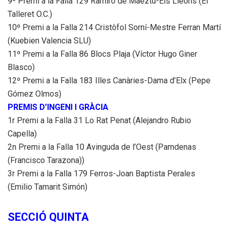
9º Premi a la Falla 129 Ramiro de Maeztu-Els Lleons (El
Talleret O.C.)
10º Premi a la Falla 214 Cristòfol Sorní-Mestre Ferran Martí
(Kuebien Valencia SLU)
11º Premi a la Falla 86 Blocs Plaja (Víctor Hugo Giner
Blasco)
12º Premi a la Falla 183 Illes Canàries-Dama d’Elx (Pepe
Gómez Olmos)
PREMIS D’INGENI I GRÀCIA
1r Premi a la Falla 31 Lo Rat Penat (Alejandro Rubio
Capella)
2n Premi a la Falla 10 Avinguda de l’Oest (Pamdenas
(Francisco Tarazona))
3r Premi a la Falla 179 Ferros-Joan Baptista Perales
(Emilio Tamarit Simón)
SECCIÓ QUINTA