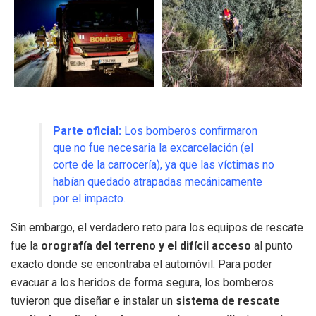
Parte oficial:
Los bomberos confirmaron
que no fue necesaria la excarcelación (el
corte de la carrocería), ya que las víctimas no
habían quedado atrapadas mecánicamente
por el impacto.
Sin embargo, el verdadero reto para los equipos de rescate
fue la
orografía del terreno y el difícil acceso
al punto
exacto donde se encontraba el automóvil. Para poder
evacuar a los heridos de forma segura, los bomberos
tuvieron que diseñar e instalar un
sistema de rescate