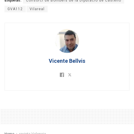
Etiquetas:
Consorci de Bombers de la Diputació de Castelló
GVA112
Vilareal
Vicente Bellvis
Home
revista Valencia