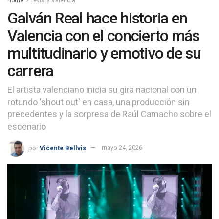
Home
revista Valencia
Galván Real hace historia en
Valencia con el concierto más
multitudinario y emotivo de su
carrera
El artista valenciano inicia su gira nacional con un
rotundo 'shout out' en casa, una producción sin
precedentes y la sorpresa de Raúl Camacho sobre el
escenario
por
Vicente Bellvis
mayo 24, 2026