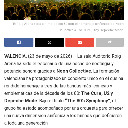
El Roig Arena vibra a ritmo de los 80 con el homenaje sinfónico de Neon
Collective a The Cure, U2 y Depeche Mode
VALENCIA.
(23 de mayo de 2026)
– La sala Auditorio Roig
Arena ha sido el escenario de una noche de nostalgia y
potencia sonora gracias a
Neon Collective
.
La formación
valenciana ha protagonizado un concierto único en el que ha
rendido homenaje a tres de las bandas más icónicas y
emblemáticas de la década de los 80:
The Cure, U2 y
Depeche Mode
.
Bajo el título
“The 80’s Symphony”
, el
grupo ha estado acompañado por una orquesta para ofrecer
una nueva dimensión sinfónica a los himnos que definieron
a toda una generación
.