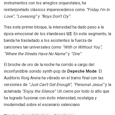
instrumentos con los arreglos orquestales, ha
reinterpretado clásicos imperecederos como
“Friday I’m In
Love”
,
“Lovesong”
y
“Boys Don’t Cry”
.
Tras este primer bloque, la intensidad ha dado paso a la
épica emocional de los irlandeses
U2
.
En este segmento, la
banda ha trasladado a los asistentes la fuerza de
canciones tan universales como
“With or Without You”
,
“Where the Streets Have No Name”
y
“One”
.
El broche de oro de la noche ha corrido a cargo del
inconfundible sonido synth-pop de
Depeche Mode
.
El
Auditorio Roig Arena ha vibrado en el tramo final con las
versiones de
“Just Can’t Get Enough”
,
“Personal Jesus”
y la
aclamada
“Enjoy the Silence”
.
Un cierre por todo lo alto que
ha logrado fusionar con éxito intensidad, nostalgia y
modernidad sobre el escenario valenciano
.