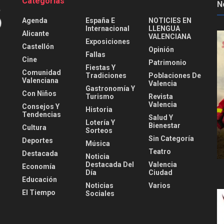
Categorías
N
Agenda
España E
NOTICIES EN
Internacional
LLENGUA
Alicante
VALENCIANA
Exposiciones
Castellón
Opinión
Fallas
Cine
Patrimonio
Fiestas Y
Comunidad
Tradiciones
Poblaciones De
Valenciana
Valencia
Gastronomía Y
Con Niños
Turismo
Revista
Valencia
Consejos Y
Historia
Tendencias
Salud Y
Lotería Y
Bienestar
Cultura
Sorteos
Sin Categoría
Deportes
Música
Teatro
Destacada
Noticia
Destacada Del
Valencia
Economía
Día
Ciudad
Educación
Noticias
Varios
El Tiempo
Sociales