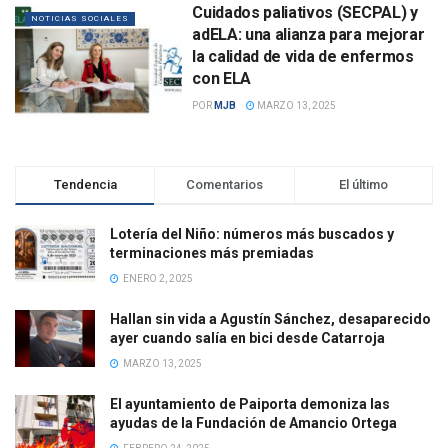
Cuidados paliativos (SECPAL) y
NOTICIAS SOCIALES
adELA: una alianza para mejorar
la calidad de vida de enfermos
con ELA
POR
MJB
MARZO 13, 2025
Tendencia
Comentarios
El último
Lotería del Niño: números más buscados y
terminaciones más premiadas
ENERO 2, 2025
Hallan sin vida a Agustín Sánchez, desaparecido
ayer cuando salía en bici desde Catarroja
MARZO 13, 2025
El ayuntamiento de Paiporta demoniza las
ayudas de la Fundación de Amancio Ortega