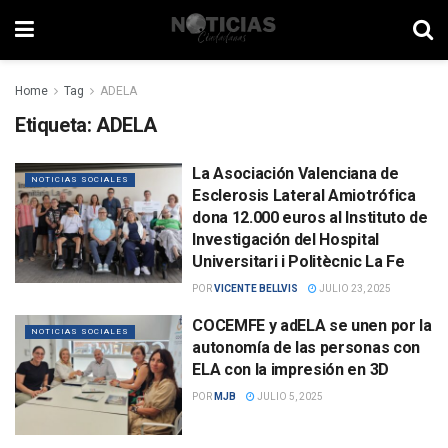
Home
Tag
ADELA
Etiqueta:
ADELA
La Asociación Valenciana de
NOTICIAS SOCIALES
Esclerosis Lateral Amiotrófica
dona 12.000 euros al Instituto de
Investigación del Hospital
Universitari i Politècnic La Fe
POR
VICENTE BELLVIS
JULIO 23, 2025
COCEMFE y adELA se unen por la
NOTICIAS SOCIALES
autonomía de las personas con
ELA con la impresión en 3D
POR
MJB
JULIO 5, 2025