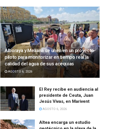
Alboraya y Meliana se unen en un proyecto
piloto para monitorizar en tiempo real la
calidad del agua de sus acequias
AGOSTO 6, 2026
El Rey recibe en audiencia al
presidente de Ceuta, Juan
Jesús Vivas, en Marivent
AGOSTO 6, 2026
Altea encarga un estudio
geotécnico en la playa de la