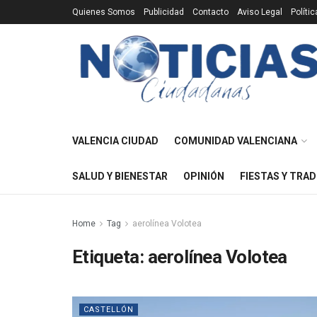
Quienes Somos
Publicidad
Contacto
Aviso Legal
Políti
VALENCIA CIUDAD
COMUNIDAD VALENCIANA
SALUD Y BIENESTAR
OPINIÓN
FIESTAS Y TRAD
Home
Tag
aerolínea Volotea
Etiqueta:
aerolínea Volotea
CASTELLÓN