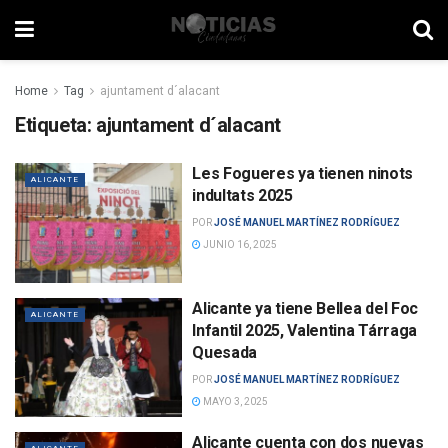
Home
Tag
ajuntament d´alacant
Etiqueta:
ajuntament d´alacant
Les Fogueres ya tienen ninots
ALICANTE
indultats 2025
POR
JOSÉ MANUEL MARTÍNEZ RODRÍGUEZ
JUNIO 16, 2025
Alicante ya tiene Bellea del Foc
ALICANTE
Infantil 2025, Valentina Tárraga
Quesada
POR
JOSÉ MANUEL MARTÍNEZ RODRÍGUEZ
MAYO 3, 2025
Alicante cuenta con dos nuevas