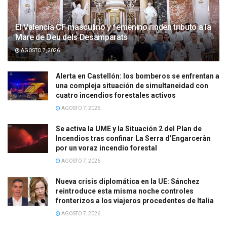
El Valencia CF masculino y femenino rinden tributo a la
Mare de Deu dels Desamparats
AGOSTO 7, 2026
Alerta en Castellón: los bomberos se enfrentan a
una compleja situación de simultaneidad con
cuatro incendios forestales activos
AGOSTO 7, 2026
Se activa la UME y la Situación 2 del Plan de
Incendios tras confinar La Serra d’Engarceràn
por un voraz incendio forestal
AGOSTO 7, 2026
Nueva crisis diplomática en la UE: Sánchez
reintroduce esta misma noche controles
fronterizos a los viajeros procedentes de Italia
AGOSTO 7, 2026