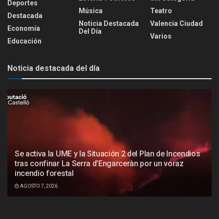
Deportes
Música
Teatro
Destacada
Noticia Destacada
Valencia Ciudad
Economía
Del Día
Varios
Educación
Noticia destacada del día
Se activa la UME y la Situación 2 del Plan de Incendios
tras confinar La Serra d’Engarceràn por un voraz
incendio forestal
AGOSTO 7, 2026