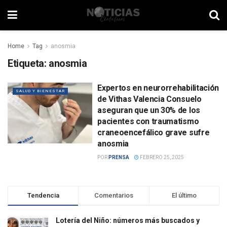
Home
Tag
anosmia
Etiqueta:
anosmia
Expertos en neurorrehabilitación
SALUD Y BIENESTAR
de Vithas Valencia Consuelo
aseguran que un 30% de los
pacientes con traumatismo
craneoencefálico grave sufre
anosmia
POR
PRENSA
FEBRERO 25, 2025
Tendencia
Comentarios
El último
Lotería del Niño: números más buscados y