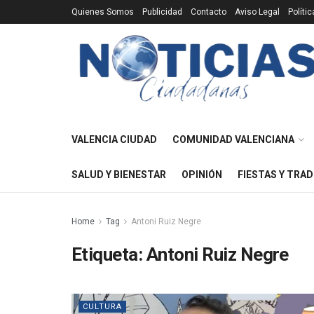
Quienes Somos
Publicidad
Contacto
Aviso Legal
Políti
VALENCIA CIUDAD
COMUNIDAD VALENCIANA
SALUD Y BIENESTAR
OPINIÓN
FIESTAS Y TRAD
Home
Tag
Antoni Ruiz Negre
Etiqueta:
Antoni Ruiz Negre
CULTURA