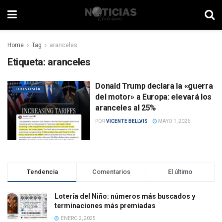
Home
Tag
aranceles
Etiqueta:
aranceles
Donald Trump declara la «guerra
ECONOMÍA
del motor» a Europa: elevará los
aranceles al 25%
POR
VICENTE BELLVIS
MAYO 1, 2026
Tendencia
Comentarios
El último
Lotería del Niño: números más buscados y
terminaciones más premiadas
ENERO 2, 2025