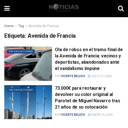
Home
Tag
Avenida de Francia
Etiqueta:
Avenida de Francia
Ola de robos en el tramo final de
VALENCIA CIUDAD
la Avenida de Francia: vecinos y
deportistas, abandonados ante
el vandalismo impune
POR
VICENTE BELLVIS
JULIO 21, 2026
73.000€ para restaurar y
VALENCIA CIUDAD
devolver su color original al
Parotet de Miguel Navarro tras
21 años de su colocación
POR
VICENTE BELLVIS
ENERO 24, 2024