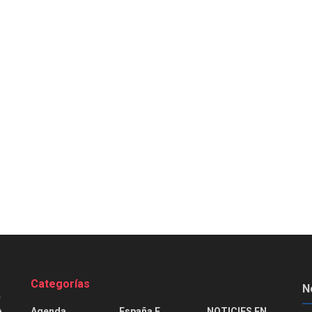
Categorías
N
Agenda
España E
NOTICIES EN