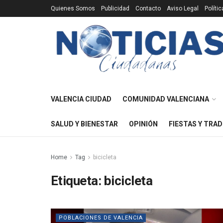
Quienes Somos
Publicidad
Contacto
Aviso Legal
Políti
VALENCIA CIUDAD
COMUNIDAD VALENCIANA
SALUD Y BIENESTAR
OPINIÓN
FIESTAS Y TRAD
Home
Tag
bicicleta
Etiqueta:
bicicleta
POBLACIONES DE VALENCIA