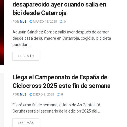
desaparecido ayer cuando salía en
bici desde Catarroja
POR
MJB
MARZO 13, 2025
0
Agustín Sánchez Gómez salió ayer después de comer
desde casa de su madre en Catarroja, cogió su bicicleta
para dar ...
DETAILS
LEER MÁS
Llega el Campeonato de España de
Ciclocross 2025 este fin de semana
POR
MJB
ENERO 9, 2025
0
El próximo fin de semana, el lago de As Pontes (A
Coruña) será el escenario de la edición 2025 del ...
DETAILS
LEER MÁS