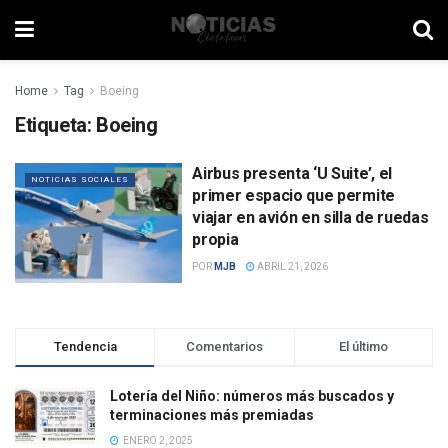
Home
Tag
Boeing
Etiqueta:
Boeing
Airbus presenta ‘U Suite’, el
NOTICIAS SOCIALES
primer espacio que permite
viajar en avión en silla de ruedas
propia
POR
MJB
ABRIL 21, 2026
Tendencia
Comentarios
El último
Lotería del Niño: números más buscados y
terminaciones más premiadas
ENERO 2, 2025