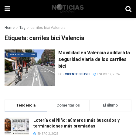
Home
Tag
carriles bici Valencia
Etiqueta:
carriles bici Valencia
Movilidad en Valencia auditará la
VALENCIA CIUDAD
seguridad viaria de los carriles
bici
POR
VICENTE BELLVIS
ENERO 17, 2024
Tendencia
Comentarios
El último
Lotería del Niño: números más buscados y
terminaciones más premiadas
ENERO 2, 2025