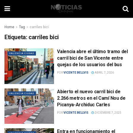
Home
Tag
carriles bici
Etiqueta:
carriles bici
Valencia abre el último tramo del
VALENCIA CIUDAD
carril bici de San Vicente entre
quejas de los usuarios del bus
POR
VICENTE BELLVIS
ABRIL 7, 2026
Abierto el nuevo carril bici de
VALENCIA CIUDAD
2.266 metros en el Camí Nou de
Picanya-Archiduc Carles
POR
VICENTE BELLVIS
DICIEMBRE 7, 2025
Entra en funcionamiento el