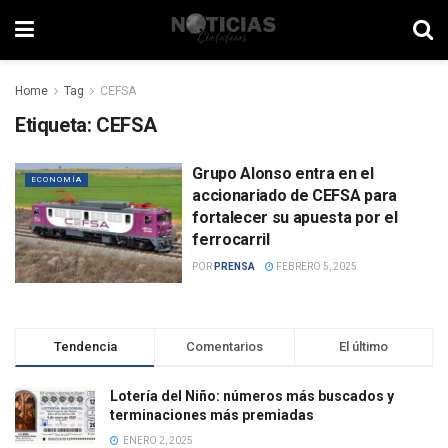
Home
Tag
CEFSA
Etiqueta:
CEFSA
Grupo Alonso entra en el
ECONOMÍA
accionariado de CEFSA para
fortalecer su apuesta por el
ferrocarril
POR
PRENSA
FEBRERO 5, 2025
Tendencia
Comentarios
El último
Lotería del Niño: números más buscados y
terminaciones más premiadas
ENERO 2, 2025