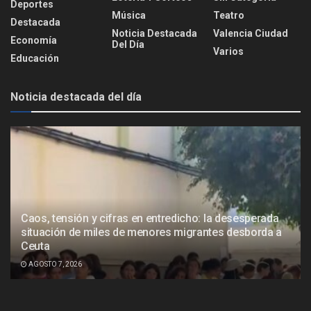
Deportes
Música
Teatro
Destacada
Noticia Destacada
Valencia Ciudad
Economía
Del Día
Varios
Educación
Noticia destacada del día
Caos, tensión y cifras en entredicho: la desesperada
situación de miles de menores migrantes desborda a
Ceuta
AGOSTO 7, 2026