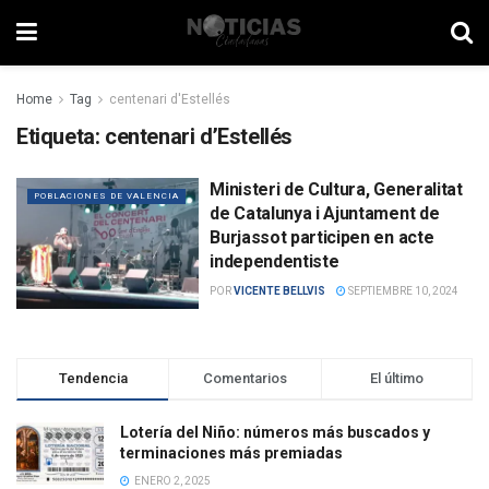
Home
Tag
centenari d'Estellés
Etiqueta:
centenari d’Estellés
Ministeri de Cultura, Generalitat
POBLACIONES DE VALENCIA
de Catalunya i Ajuntament de
Burjassot participen en acte
independentiste
POR
VICENTE BELLVIS
SEPTIEMBRE 10, 2024
Tendencia
Comentarios
El último
Lotería del Niño: números más buscados y
terminaciones más premiadas
ENERO 2, 2025