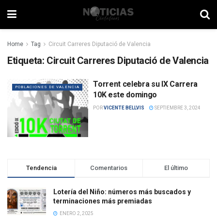
Home
Tag
Circuit Carreres Diputació de Valencia
Etiqueta:
Circuit Carreres Diputació de Valencia
Torrent celebra su IX Carrera
POBLACIONES DE VALENCIA
10K este domingo
POR
VICENTE BELLVIS
SEPTIEMBRE 3, 2024
Tendencia
Comentarios
El último
Lotería del Niño: números más buscados y
terminaciones más premiadas
ENERO 2, 2025