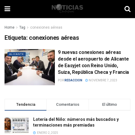
Home
Tag
conexiones aéreas
Etiqueta:
conexiones aéreas
9 nuevas conexiones aéreas
ALICANTE
desde el aeropuerto de Alicante
de Easyjet con Reino Unido,
Suiza, República Checa y Francia
POR
REDACCION
NOVIEMBRE 7, 2023
Tendencia
Comentarios
El último
Lotería del Niño: números más buscados y
terminaciones más premiadas
ENERO 2, 2025