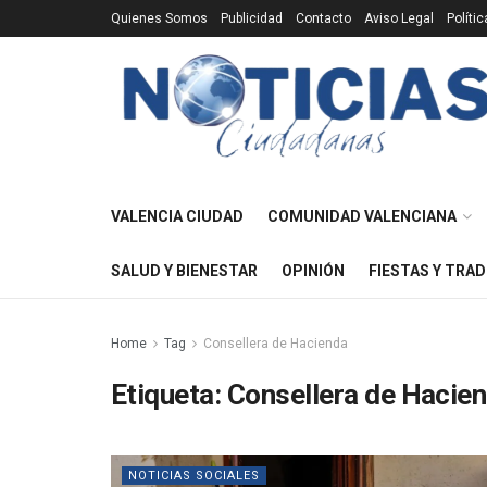
Quienes Somos
Publicidad
Contacto
Aviso Legal
Políti
VALENCIA CIUDAD
COMUNIDAD VALENCIANA
SALUD Y BIENESTAR
OPINIÓN
FIESTAS Y TRAD
Home
Tag
Consellera de Hacienda
Etiqueta:
Consellera de Hacie
NOTICIAS SOCIALES