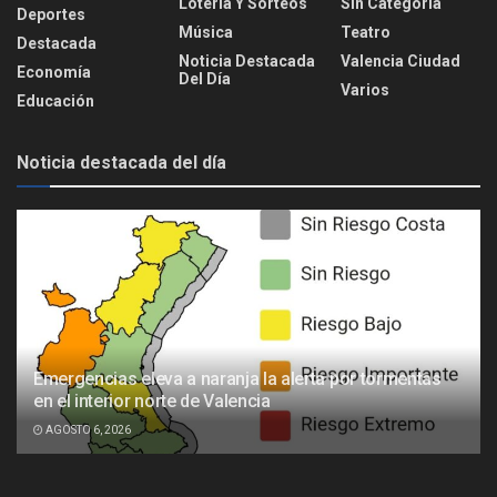
Lotería Y Sorteos
Sin Categoría
Deportes
Música
Teatro
Destacada
Noticia Destacada
Valencia Ciudad
Economía
Del Día
Varios
Educación
Noticia destacada del día
Emergencias eleva a naranja la alerta por tormentas
en el interior norte de Valencia
AGOSTO 6, 2026