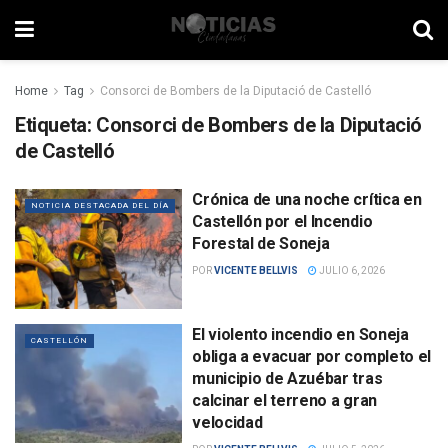
Home
Tag
Consorci de Bombers de la Diputació de Castelló
Etiqueta:
Consorci de Bombers de la Diputació
de Castelló
Crónica de una noche crítica en
NOTICIA DESTACADA DEL DÍA
Castellón por el Incendio
Forestal de Soneja
POR
VICENTE BELLVIS
JULIO 6, 2026
El violento incendio en Soneja
CASTELLÓN
obliga a evacuar por completo el
municipio de Azuébar tras
calcinar el terreno a gran
velocidad