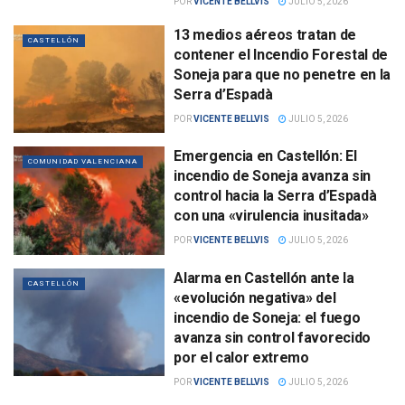
POR
VICENTE BELLVIS
JULIO 5, 2026
13 medios aéreos tratan de
CASTELLÓN
contener el Incendio Forestal de
Soneja para que no penetre en la
Serra d’Espadà
POR
VICENTE BELLVIS
JULIO 5, 2026
Emergencia en Castellón: El
COMUNIDAD VALENCIANA
incendio de Soneja avanza sin
control hacia la Serra d’Espadà
con una «virulencia inusitada»
POR
VICENTE BELLVIS
JULIO 5, 2026
Alarma en Castellón ante la
CASTELLÓN
«evolución negativa» del
incendio de Soneja: el fuego
avanza sin control favorecido
por el calor extremo
POR
VICENTE BELLVIS
JULIO 5, 2026