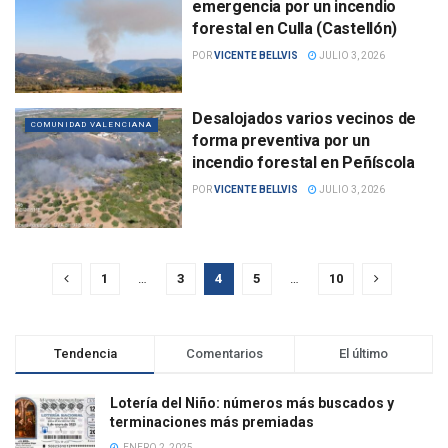
emergencia por un incendio
forestal en Culla (Castellón)
POR
VICENTE BELLVIS
JULIO 3, 2026
Desalojados varios vecinos de
COMUNIDAD VALENCIANA
forma preventiva por un
incendio forestal en Peñíscola
POR
VICENTE BELLVIS
JULIO 3, 2026
1
…
3
4
5
…
10
Tendencia
Comentarios
El último
Lotería del Niño: números más buscados y
terminaciones más premiadas
ENERO 2, 2025