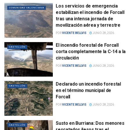
Los servicios de emergencia
COMUNIDAD VALENCIANA
estabilizan el incendio de Forcall
tras una intensa jornada de
movilización aérea y terrestre
POR
VICENTE BELLVIS
JUNIO 28, 2026
El incendio forestal de Forcall
CASTELLÓN
corta completamente la C-14 a la
circulación
POR
VICENTE BELLVIS
JUNIO 28, 2026
Declarado un incendio forestal
CASTELLÓN
en el término municipal de
Forcall
POR
VICENTE BELLVIS
JUNIO 28, 2026
Susto en Burriana: Dos menores
CASTELLÓN
rescatados ilesos tras el