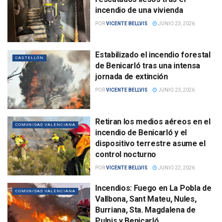
incendio de una vivienda
POR
VICENTE BELLVIS
JUNIO 23, 2026
Estabilizado el incendio forestal
CASTELLÓN
de Benicarló tras una intensa
jornada de extinción
POR
VICENTE BELLVIS
JUNIO 23, 2026
Retiran los medios aéreos en el
COMUNIDAD VALENCIANA
incendio de Benicarló y el
dispositivo terrestre asume el
control nocturno
POR
VICENTE BELLVIS
JUNIO 22, 2026
Incendios: Fuego en La Pobla de
COMUNIDAD VALENCIANA
Vallbona, Sant Mateu, Nules,
Burriana, Sta. Magdalena de
Pulpis y Benicarló