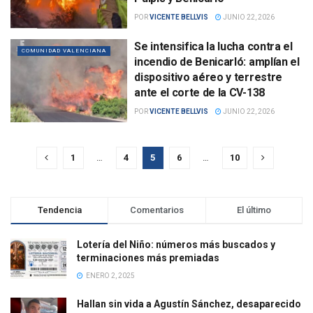
POR
VICENTE BELLVIS
JUNIO 22, 2026
Se intensifica la lucha contra el
COMUNIDAD VALENCIANA
incendio de Benicarló: amplían el
dispositivo aéreo y terrestre
ante el corte de la CV-138
POR
VICENTE BELLVIS
JUNIO 22, 2026
1
…
4
5
6
…
10
Tendencia
Comentarios
El último
Lotería del Niño: números más buscados y
terminaciones más premiadas
ENERO 2, 2025
Hallan sin vida a Agustín Sánchez, desaparecido