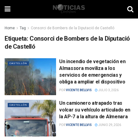
Home
Tag
Consorci de Bombers de la Diputació de Castelló
Etiqueta:
Consorci de Bombers de la Diputació
de Castelló
Un incendio de vegetación en
CASTELLÓN
Almassora moviliza a los
servicios de emergencias y
obliga a ampliar el dispositivo
POR
VICENTE BELLVIS
JULIO 3, 2026
Un camionero atrapado tras
CASTELLÓN
volcar su vehículo articulado en
la AP-7 a la altura de Almenara
POR
VICENTE BELLVIS
JUNIO 29, 2026