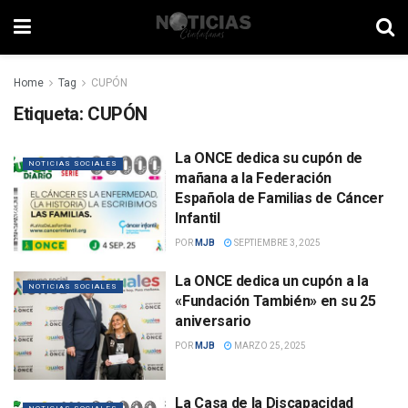
Home
Tag
CUPÓN
Etiqueta:
CUPÓN
La ONCE dedica su cupón de
NOTICIAS SOCIALES
mañana a la Federación
Española de Familias de Cáncer
Infantil
POR
MJB
SEPTIEMBRE 3, 2025
La ONCE dedica un cupón a la
NOTICIAS SOCIALES
«Fundación También» en su 25
aniversario
POR
MJB
MARZO 25, 2025
La Casa de la Discapacidad