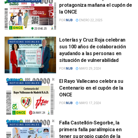
NOTICIAS SOCIALES
protagoniza mañana el cupón de
la ONCE
POR
MJB
ENERO 22, 2025
Loterías y Cruz Roja celebran
NOTICIAS SOCIALES
sus 100 años de colaboración
ayudando a las personas en
situación de vulnerabilidad
POR
MJB
MAYO 29, 2024
El Rayo Vallecano celebra su
NOTICIAS SOCIALES
Centenario en el cupón de la
ONCE
POR
MJB
MAYO 17, 2024
Falla Castellón-Segorbe, la
NOTICIAS SOCIALES
primera falla paralímpica en
tener su propio cupón de la