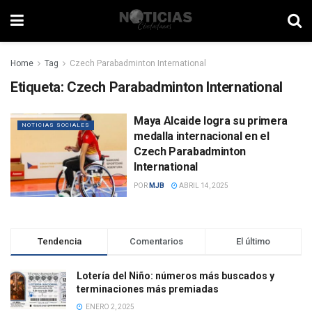
Home
Tag
Czech Parabadminton International
Etiqueta:
Czech Parabadminton International
Maya Alcaide logra su primera
NOTICIAS SOCIALES
medalla internacional en el
Czech Parabadminton
International
POR
MJB
ABRIL 14, 2025
Tendencia
Comentarios
El último
Lotería del Niño: números más buscados y
terminaciones más premiadas
ENERO 2, 2025