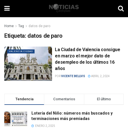
Home
Tag
datos de paro
Etiqueta:
datos de paro
La Ciudad de Valencia consigue
VALENCIA CIUDAD
en marzo el mejor dato de
desempleo de los últimos 16
años
POR
VICENTE BELLVIS
ABRIL 2, 2024
Tendencia
Comentarios
El último
Lotería del Niño: números más buscados y
terminaciones más premiadas
ENERO 2, 2025