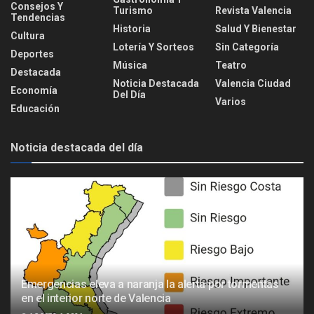
Consejos Y
Turismo
Revista Valencia
Tendencias
Historia
Salud Y Bienestar
Cultura
Lotería Y Sorteos
Sin Categoría
Deportes
Música
Teatro
Destacada
Noticia Destacada
Valencia Ciudad
Economía
Del Día
Varios
Educación
Noticia destacada del día
Emergencias eleva a naranja la alerta por tormentas
en el interior norte de Valencia