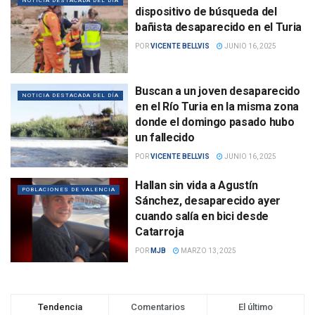
NOTICIA DESTACADA DEL DÍA
dispositivo de búsqueda del
bañista desaparecido en el Turia
POR
VICENTE BELLVIS
JUNIO 16, 2025
Buscan a un joven desaparecido
NOTICIA DESTACADA DEL DÍA
en el Río Turia en la misma zona
donde el domingo pasado hubo
un fallecido
POR
VICENTE BELLVIS
JUNIO 16, 2025
Hallan sin vida a Agustín
POBLACIONES DE VALENCIA
Sánchez, desaparecido ayer
cuando salía en bici desde
Catarroja
POR
MJB
MARZO 13, 2025
Tendencia
Comentarios
El último