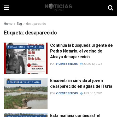
Home
Tag
desaparecido
Etiqueta:
desaparecido
Continúa la búsqueda urgente de
POBLACIONES DE VALENCIA
Pedro Notario, el vecino de
Aldaya desaparecido
POR
VICENTE BELLVIS
JULIO 12, 2026
Encuentran sin vida al joven
COMUNIDAD VALENCIANA
desaparecido en aguas del Turia
POR
VICENTE BELLVIS
JUNIO 16, 2025
Esta mañana continuará el