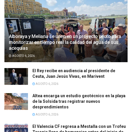
Alboraya y Meliana se unen en un proyecto piloto para
monitorizar en tiempo real la calidad del agua de sus
acequias
AGOSTO 6, 2026
El Rey recibe en audiencia al presidente de
Ceuta, Juan Jesús Vivas, en Marivent
AGOSTO 6, 2026
Altea encarga un estudio geotécnico en la playa
de la Solsida tras registrar nuevos
desprendimientos
AGOSTO 6, 2026
El Valencia CF regresa a Mestalla con un Trofeu
Taronja lleno de homenajes antes del inicio de