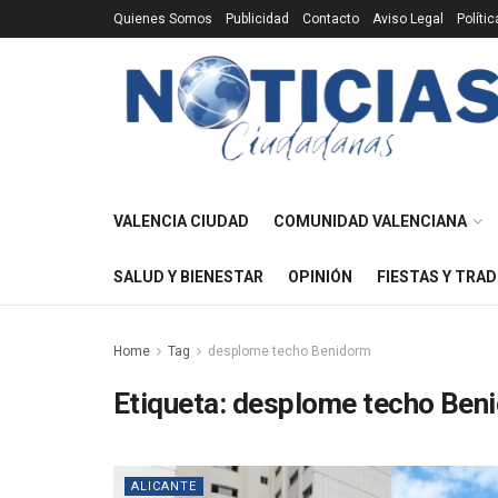
Quienes Somos
Publicidad
Contacto
Aviso Legal
Políti
VALENCIA CIUDAD
COMUNIDAD VALENCIANA
SALUD Y BIENESTAR
OPINIÓN
FIESTAS Y TRAD
Home
Tag
desplome techo Benidorm
Etiqueta:
desplome techo Ben
ALICANTE